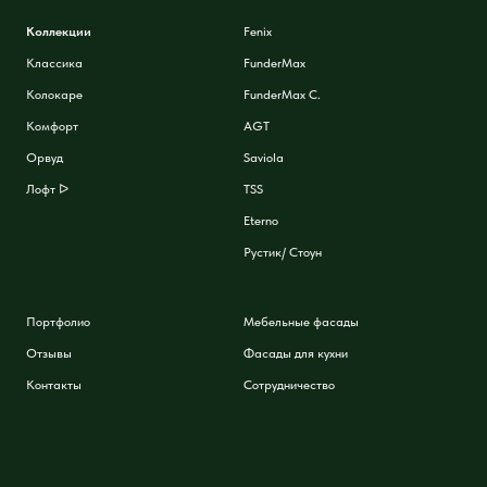
Коллекции
Fenix
Классика
FunderMax
Колокаре
FunderMax C.
Комфорт
AGT
Орвуд
Saviola
Лофт ᐅ
TSS
Eterno
Рустик/ Стоун
Портфолио
Мебельные фасады
Отзывы
Фасады для кухни
Контакты
Сотрудничество