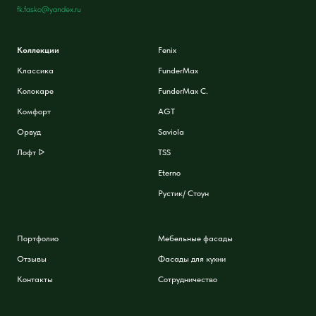
fk.fasko@yandex.ru
Коллекции
Fenix
Классика
FunderMax
Колокаре
FunderMax C.
Комфорт
AGT
Орвуд
Saviola
Лофт ᐅ
TSS
Eterno
Рустик/ Стоун
Портфолио
Мебельные фасады
Отзывы
Фасады для кухни
Контакты
Сотрудничество