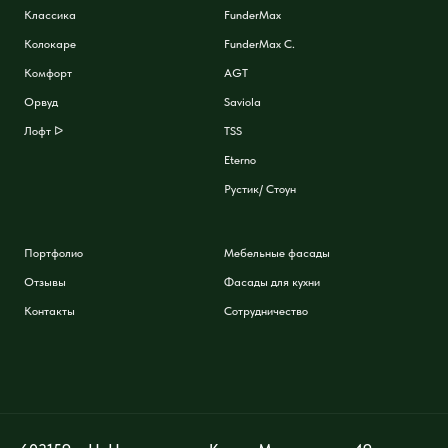
Классика
FunderMax
Колокаре
FunderMax C.
Комфорт
AGT
Орвуд
Saviola
Лофт ᐅ
TSS
Eterno
Рустик/ Стоун
Портфолио
Мебельные фасады
Отзывы
Фасады для кухни
Контакты
Сотрудничество