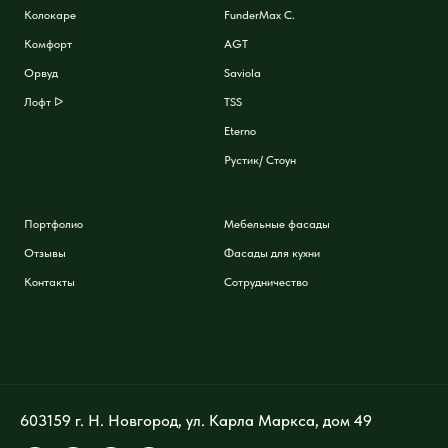
Колокаре
FunderMax C.
Комфорт
AGT
Орвуд
Saviola
Лофт ᐅ
TSS
Eterno
Рустик/ Стоун
Портфолио
Мебельные фасады
Отзывы
Фасады для кухни
Контакты
Сотрудничество
603159 г. Н. Новгород, ул. Карла Маркса, дом 49