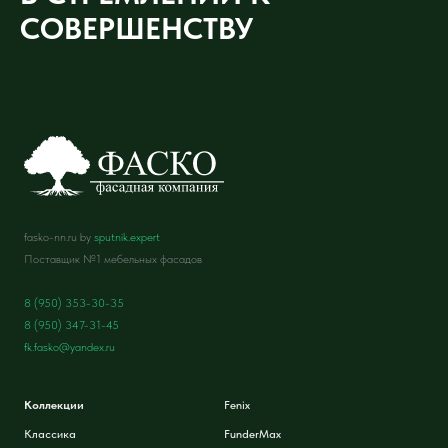
СОВЕРШЕНСТВУ
fasko-nn.ru by
sputnik.expert
Поставщик №1 мебельных фасадов
8 (950) 353-30-35
8 (950) 347-31-45
fk.fasko@yandex.ru
Коллекции
Fenix
Классика
FunderMax