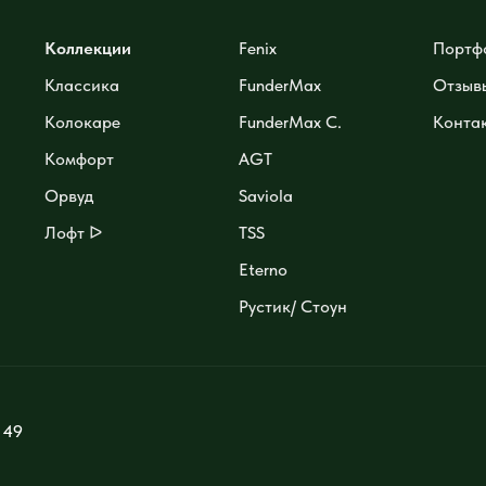
Коллекции
Fenix
Портф
Классика
FunderMax
Отзыв
Колокаре
FunderMax C.
Конта
Комфорт
AGT
Орвуд
Saviola
Лофт ᐅ
TSS
Eterno
Рустик/ Стоун
 49