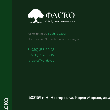
fasko-nn.ru by
sputnik.expert
Поставщик №1 мебельных фасадов
8 (950) 353-30-35
8 (950) 347-31-45
fk.fasko@yandex.ru
603159 г. Н. Новгород, ул. Карла Маркса, дом
ФАСКО