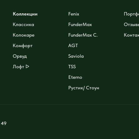
Коллекции
Fenix
Портф
Классика
FunderMax
Отзыв
Колокаре
FunderMax C.
Конта
Комфорт
AGT
Орвуд
Saviola
Лофт ᐅ
TSS
Eterno
Рустик/ Стоун
 49