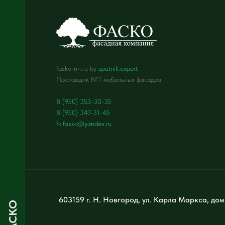
fasko-nn.ru by
sputnik.expert
Поставщик №1 мебельных фасадов
8 (950) 353-30-35
8 (950) 347-31-45
fk.fasko@yandex.ru
603159 г. Н. Новгород, ул. Карла Маркса, дом
ФАСКО