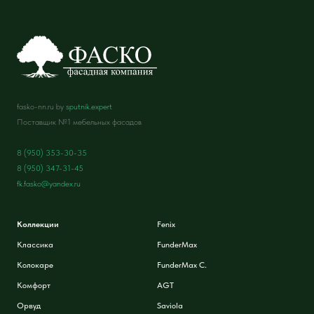
fasko-nn.ru by
sputnik.expert
Поставщик №1 мебельных фасадов
8 (950) 353-30-35
8 (950) 347-31-45
fk.fasko@yandex.ru
Коллекции
Fenix
Классика
FunderMax
Колокаре
FunderMax C.
Комфорт
AGT
Орвуд
Saviola