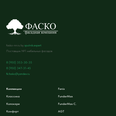
fasko-nn.ru by
sputnik.expert
Поставщик №1 мебельных фасадов
8 (950) 353-30-35
8 (950) 347-31-45
fk.fasko@yandex.ru
Коллекции
Fenix
Классика
FunderMax
Колокаре
FunderMax C.
Комфорт
AGT